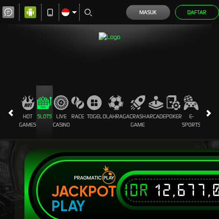
MASUK
DAFTAR
HOT
SLOTS
LIVE
RACE
TOGEL
OLAHRAGA
CRASH
ARCADE
POKER
E-
SABUN
GAMES
CASINO
GAME
SPORTS
AYAM
IDR
12,677,
JACKPOT
PLAY