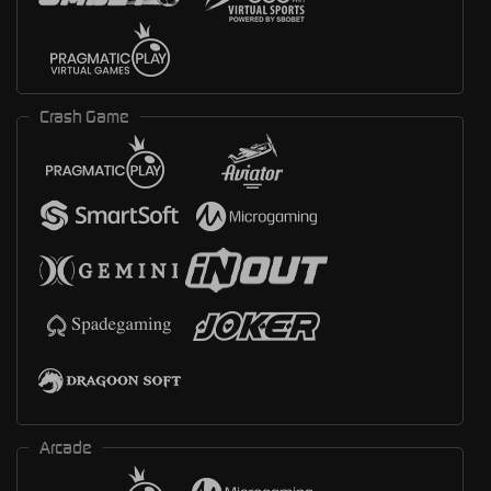
Crash Game
Arcade