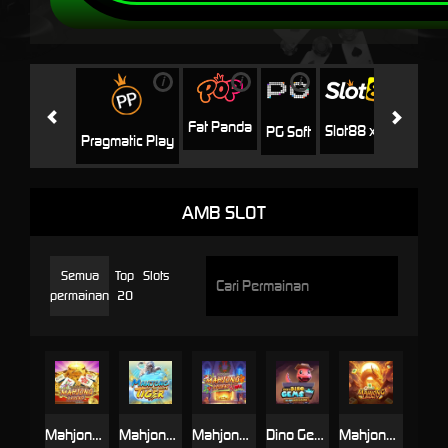
i
i
i
i
i
Facha
Fat Panda
Slot88 x PP
PG Soft
Pragmatic Play
AMB SLOT
Semua
Top
Slots
permainan
20
Mahjong Legend
Mahjong of the White Tiger
Mahjong Legend Xmas
Dino Gems
Mahjong Legacy