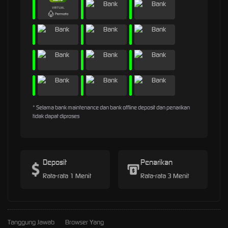
* Selama bank maintenance dan bank offline deposit dan penarikan
tidak dapat diproses
Deposit
Penarikan
Rata-rata 1 Menit
Rata-rata 3 Menit
Tanggung Jawab
Browser Yang