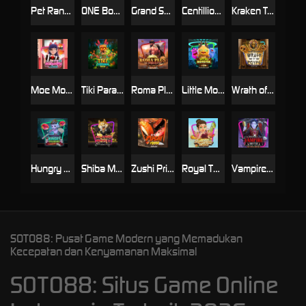
Pet Ranger
ONE Boxing
Grand Shine
Centillion Gods
Kraken Treasure
Moe Moe Cute
Tiki Paradise
Roma Plus
Little Monster
Wrath of Egypt
Hungry Krahung
Shiba Mogul
Zushi Prime
Royal Thai Dessert
Vampire Hunter
SOTO88: Pusat Game Modern yang Memadukan
Kecepatan dan Kenyamanan Maksimal
SOTO88: Situs Game Online