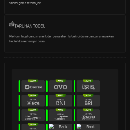
variasi game terbanyak
TARUHAN TOGEL
Platform togel yang menarik dari perusahan terbaik di dunia yang menawarkan
hadiah kemenangan besar