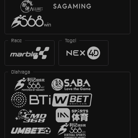
Race
Togel
Olahraga