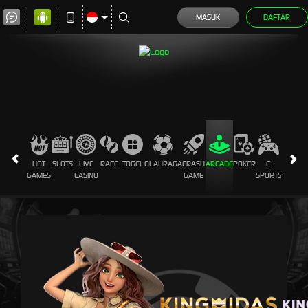
MASUK
DAFTAR
HOT
SLOTS
LIVE
RACE
TOGEL
OLAHRAGA
CRASH
ARCADE
POKER
E-
SABUN
GAMES
CASINO
GAME
SPORTS
AYAM