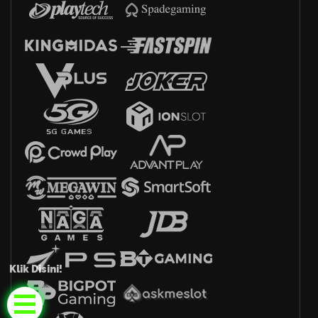
Klik Disini!