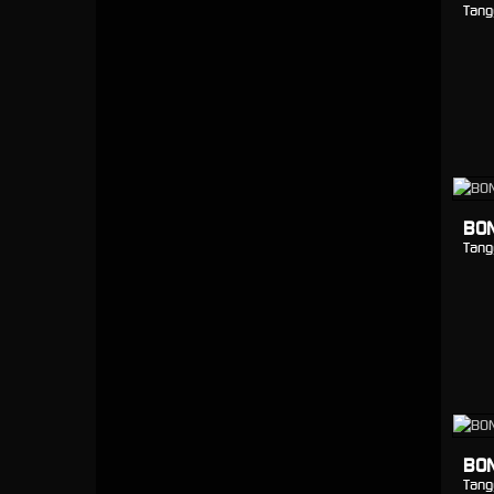
Tang
BO
Tang
BON
Tang