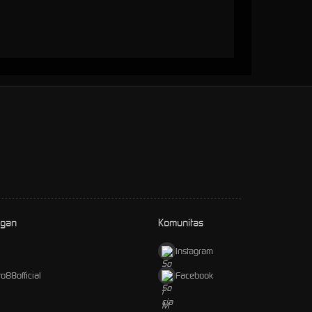
ngan
Komunitas
Instagram
to88official
Facebook