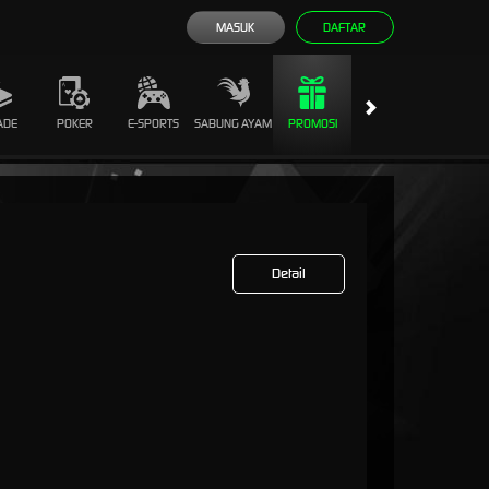
MASUK
DAFTAR
ADE
POKER
E-SPORTS
SABUNG AYAM
PROMOSI
Detail