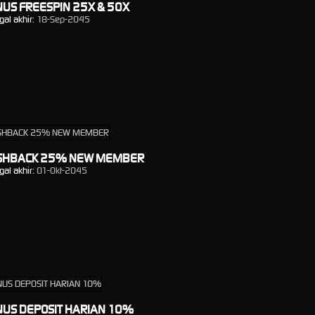
US FREESPIN 25X & 50X
gal akhir:
18-Sep-2045
SHBACK 25% NEW MEMBER
gal akhir:
01-Okt-2045
US DEPOSIT HARIAN 10%