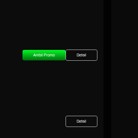
Ambil Promo
Detail
Detail