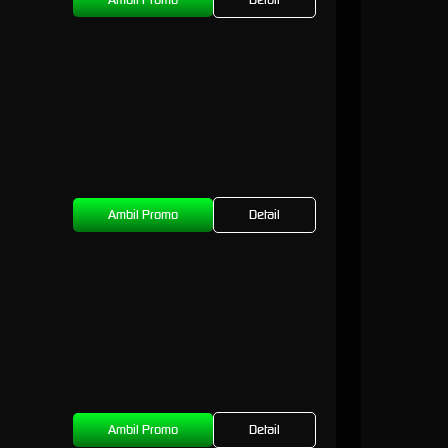
Ambil Promo
Detail
Ambil Promo
Detail