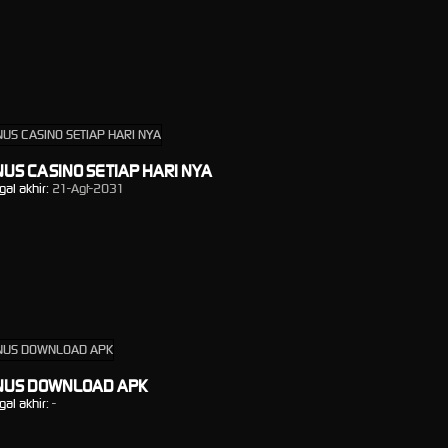
US CASINO SETIAP HARI NYA
gal akhir:
21-Agt-2031
NUS DOWNLOAD APK
gal akhir:
-